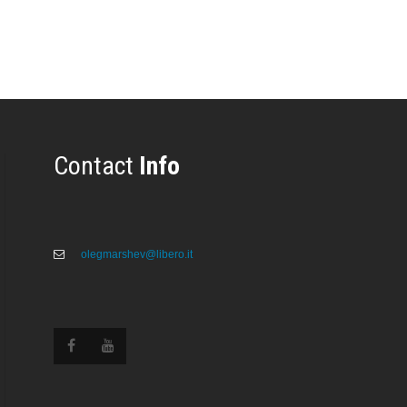
Contact
Info
olegmarshev@libero.it