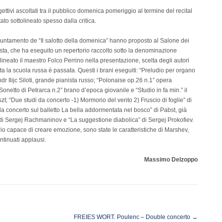
gettivi ascoltati tra il pubblico domenica pomeriggio al termine del recital
to sottolineato spesso dalla critica.
ppuntamento de “Il salotto della domenica” hanno proposto al Salone dei
ista, che ha eseguito un repertorio raccolto sotto la denominazione
olineato il maestro Folco Perrino nella presentazione, scelta degli autori
utta la scuola russa è passata. Questi i brani eseguiti: “Preludio per organo
ndr Ilijc Siloti, grande pianista russo; “Polonaise op.26 n.1” opera
Sonetto di Petrarca n.2” brano d’epoca giovanile e “Studio in fa min.” il
t; “Due studi da concerto -1) Mormorio del vento 2) Fruscio di foglie” di
 da concerto sul balletto La bella addormentata nel bosco” di Pabst, già
” di Sergej Rachmaninov e “La suggestione diabolica” di Sergej Prokofiev.
rio capace di creare emozione, sono state le caratteristiche di Marshev,
ntinuati applausi.
Massimo Delzoppo
FREIES WORT. Poulenc – Double concerto
→