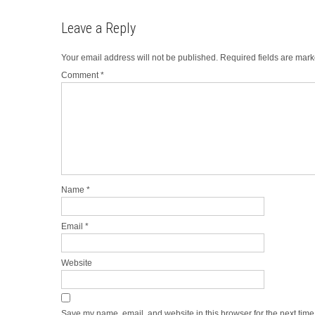
navigation
Leave a Reply
Your email address will not be published.
Required fields are mar
Comment
*
Name
*
Email
*
Website
Save my name, email, and website in this browser for the next tim