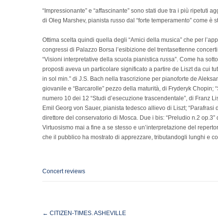
“Impressionante” e “affascinante” sono stati due tra i più ripetuti ag
di Oleg Marshev, pianista russo dal “forte temperamento” come è sta
Ottima scelta quindi quella degli “Amici della musica” che per l’a
congressi di Palazzo Borsa l’esibizione del trentasettenne concert
“Visioni interpretative della scuola pianistica russa”. Come ha sott
proposti aveva un particolare significato a partire de Liszt da cui t
in sol min.” di J.S. Bach nella trascrizione per pianoforte de Aleksa
giovanile e “Barcarolle” pezzo della maturità, di Fryderyk Chopin; “
numero 10 dei 12 “Studi d’esecuzione trascendentale”, di Franz Lisz
Emil Georg von Sauer, pianista tedesco allievo di Liszt; “Parafrasi
direttore del conservatorio di Mosca. Due i bis: “Preludio n.2 op.3
Virtuosismo mai a fine a se stesso e un’interpretazione del reperto
che il pubblico ha mostrato di apprezzare, tributandogli lunghi e co
Concert reviews
Post
←
CITIZEN-TIMES. ASHEVILLE