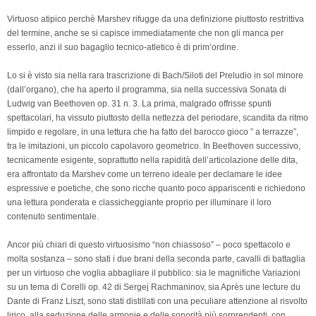
Virtuoso atipico perchè Marshev rifugge da una definizione piuttosto restrittiva
del termine, anche se si capisce immediatamente che non gli manca per
esserlo, anzi il suo bagaglio tecnico-atletico è di prim’ordine.
Lo si è visto sia nella rara trascrizione di Bach/Siloti del Preludio in sol minore
(dall’organo), che ha aperto il programma, sia nella successiva Sonata di
Ludwig van Beethoven op. 31 n. 3. La prima, malgrado offrisse spunti
spettacolari, ha vissuto piuttosto della nettezza del periodare, scandita da ritmo
limpido e regolare, in una lettura che ha fatto del barocco gioco ” a terrazze”,
tra le imitazioni, un piccolo capolavoro geometrico. In Beethoven successivo,
tecnicamente esigente, soprattutto nella rapidità dell’articolazione delle dita,
era affrontato da Marshev come un terreno ideale per declamare le idee
espressive e poetiche, che sono ricche quanto poco appariscenti e richiedono
una lettura ponderata e classicheggiante proprio per illuminare il loro
contenuto sentimentale.
Ancor più chiari di questo virtuosismo “non chiassoso” – poco spettacolo e
molta sostanza – sono stati i due brani della seconda parte, cavalli di battaglia
per un virtuoso che voglia abbagliare il pubblico: sia le magnifiche Variazioni
su un tema di Corelli op. 42 di Sergej Rachmaninov, sia Après une lecture du
Dante di Franz Liszt, sono stati distillati con una peculiare attenzione al risvolto
lirico, alla seduzione delle armonie e delle sonorità più sorprendenti, con