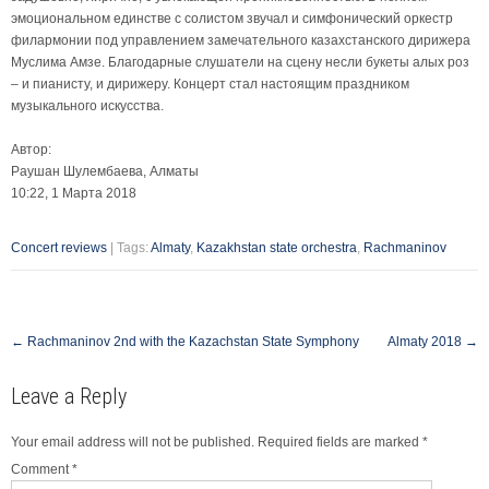
эмоциональном единстве с солистом звучал и симфонический оркестр
филармонии под управлением замечательного казахстанского дирижера
Муслима Амзе. Благодарные слушатели на сцену несли букеты алых роз
– и пианисту, и дирижеру. Концерт стал настоящим праздником
музыкального искусства.
Автор:
Раушан Шулембаева, Алматы
10:22, 1 Марта 2018
Concert reviews
| Tags:
Almaty
,
Kazakhstan state orchestra
,
Rachmaninov
Post
←
Rachmaninov 2nd with the Kazachstan State Symphony
Almaty 2018
→
navigation
Leave a Reply
Your email address will not be published.
Required fields are marked
*
Comment
*