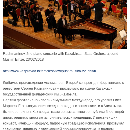
Rachmaninov, 2nd piano concerto with Kazakhstan State Orchestra, cond.
Muslim Emze, 23/02/2018
http://www.kazpravda.kz/articles/view/pust-muzika-zvuchit/n
Любимое произведение меломанов – Второй концерт для фортепиано с
оркестром Сергея Рахманинова – прозвучало на сцене Казахской
государственной филармонии им. Жамбыла.
Партию фортепиано исполнил музыкант международного уровня Олег
Маршев. Его выступления всегда проходят с аншлагами, и в Алматы зал
был переполнен. Как всегда, маэстро вызвал восторг публики блестящей
игрой, оригинальностью исполнительской концепции. Известнейший
концерт, имеющий мощную, пафосную традицию исполнения, прозвучал
задушевно, лирично, с увлекающей проникновенностью. В полном